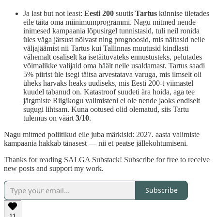
Ja last but not least:
Eesti 200
suutis
Tartus
künnise ületades
eile täita oma miinimumprogrammi. Nagu mitmed nende
inimesed kampaania lõpusirgel tunnistasid, tuli neil ronida
üles väga järsust nõlvast ning prognoosid, mis näitasid neile
väljajäämist nii Tartus kui Tallinnas muutusid kindlasti
vähemalt osaliselt ka isetäituvateks ennustusteks, pelutades
võimalikke valijaid oma häält neile usaldamast. Tartus saadi
5% piirist üle isegi täitsa arvestatava varuga, mis ilmselt oli
üheks harvaks heaks uudiseks, mis Eesti 200-t viimastel
kuudel tabanud on. Katastroof suudeti ära hoida, aga tee
järgmiste Riigikogu valimisteni ei ole nende jaoks endiselt
sugugi lihtsam. Kuna ootused olid olematud, siis Tartu
tulemus on väärt
3/10
.
Nagu mitmed poliitikud eile juba märkisid: 2027. aasta valimiste
kampaania hakkab tänasest — nii et peatse jällekohtumiseni.
Thanks for reading SALGA Substack! Subscribe for free to receive
new posts and support my work.
Subscribe
11