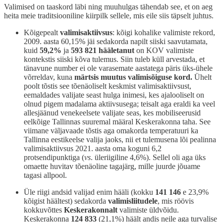
Valimised on taaskord läbi ning muuhulgas tähendab see, et on aeg
heita meie traditsiooniline kiirpilk sellele, mis eile siis täpselt juhtus.
Kõigepealt
valimisaktiivsus
: kõigi kohalike valimiste rekord,
2009. aasta 60,15% jäi sedakorda napilt siiski saavutamata,
kuid
59,2%
ja
593 821 hääletanut
on KOV valimiste
kontekstis siiski kõva tulemus. Siin tuleb küll arvestada, et
tänavune number ei ole varasemate aastatega päris üks-ühele
võrreldav, kuna
märtsis muutus valimisõiguse kord.
Ühelt
poolt tõstis see tõenäoliselt keskmist valimisaktiivsust,
eemaldades valijate seast hulga inimesi, kes ajalooliselt on
olnud pigem madalama aktiivsusega; teisalt aga eraldi ka veel
allesjäänud venekeelsete valijate seas, kes mobiliseerusid
eelkõige Tallinnas suuremal määral Keskerakonna taha. See
viimane väljavaade tõstis aga omakorda temperatuuri ka
Tallinna eestikeelse valija jaoks, nii et tulemusena lõi pealinna
valimisaktiivsus 2021. aasta oma koguni 6,2
protsendipunktiga (
vs
. üleriigiline 4,6%). Sellel oli aga üks
omaette huvitav tõenäoline tagajärg, mille juurde jõuame
tagasi allpool.
Üle riigi andsid valijad enim hääli (kokku
141 146
e 23,9%
kõigist häältest) sedakorda
valimisliitudele
, mis röövis
kokkuvõttes
Keskerakonnalt
valimiste üldvõidu.
Keskerakonna
124 833
(21,1%) häält andis neile aga turvalise