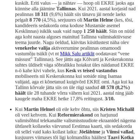
kuskilt. Eriti valus — ja nähtav — hoop oli EKRE jaoks aga
künnise alla jäämine
Tallinnas
. Kui 2021. aastal korjasid nad
pealinnas
18 311
(9,6%) häält siis tänavu jäi nende laeks
pelgalt
8 770
(4,5%), seejuures oli
Martin Helme
(kes, tõsi,
kandideeris sedakorda oma koduse Mustamäe asemel
Kesklinnas) isiklik saak vaid napp
1 258 häält
. Siin on nüüd
aga koht naasta alguses mainitud Tallinna valimisaktiivsuse
teema juurde. Nagu öeldud, käivitas küsitlustest näha olev
venekeelse valija
aktiveerumine pealinnas omamoodi
vastumõju tsükli (vt nt
Mikk Salu artiklit
oodatavast “vene
mässust” Tallinnas). See jättis aga Kõlvarti ja Keskerakonna
suhtes üldiselt väga sõbralikku hoiakut üles näidanud EKRE
n-ö kahe kivi vahele, kus
Kesk
vs
teised vastandus
mobiliseeris nii Keskerakonna kui sotside ning Isamaa
valijaid, aga ei kõnetanud kuigivõrd EKRE omi. Aga kui ka
Tallinn kõrvale jätta siis on üle riigi saadud
48 578
(8,2%)
häält
üle 28 tuhande võrra vähem kui 2021. aastal ning jääb
kaugele maha EKRE hetke 17,8% reitingust.
3/10.
Kui
Martin Helmel
oli eile kehv õhtu, siis
Kristen Michalil
oli veel kehvem. Kui
Reformierakond
on harjunud
valimisõhtul telekanalite valismisstuudiote ekraanidel nägema
ühtlaselt kollaseks värvunud Eestimaa kaarti, siis sedakorda
oli sellel vaid kaks kollast laiku:
Jõelähtme
ja
Viimsi vallad
,
kusjuures viimases tõi ligi kolmandiku häältest
Taavi Kotka