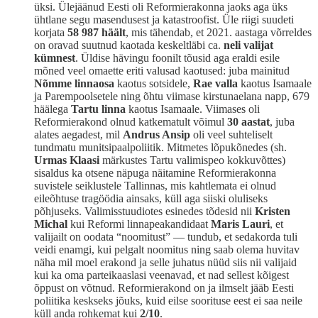
üksi. Ülejäänud Eesti oli Reformierakonna jaoks aga üks
ühtlane segu masendusest ja katastroofist. Üle riigi suudeti
korjata
58 987 häält
, mis tähendab, et 2021. aastaga võrreldes
on oravad suutnud kaotada keskeltläbi ca.
neli valijat
kümnest
. Üldise hävingu foonilt tõusid aga eraldi esile
mõned veel omaette eriti valusad kaotused: juba mainitud
Nõmme linnaosa
kaotus sotsidele,
Rae valla
kaotus Isamaale
ja Parempoolsetele ning õhtu viimase kirstunaelana napp, 679
häälega
Tartu linna
kaotus Isamaale. Viimases oli
Reformierakond olnud katkematult võimul
30 aastat
, juba
alates aegadest, mil
Andrus Ansip
oli veel suhteliselt
tundmatu munitsipaalpoliitik. Mitmetes lõpukõnedes (sh.
Urmas Klaasi
märkustes Tartu valimispeo kokkuvõttes)
sisaldus ka otsene näpuga näitamine Reformierakonna
suvistele seiklustele Tallinnas, mis kahtlemata ei olnud
eileõhtuse tragöödia ainsaks, küll aga siiski oluliseks
põhjuseks. Valimisstuudiotes esinedes tõdesid nii
Kristen
Michal
kui Reformi linnapeakandidaat
Maris Lauri
, et
valijailt on oodata “noomitust” — tundub, et sedakorda tuli
veidi enamgi, kui pelgalt noomitus ning saab olema huvitav
näha mil moel erakond ja selle juhatus nüüd siis nii valijaid
kui ka oma parteikaaslasi veenavad, et nad sellest kõigest
õppust on võtnud. Reformierakond on ja ilmselt jääb Eesti
poliitika keskseks jõuks, kuid eilse soorituse eest ei saa neile
küll anda rohkemat kui
2/10
.