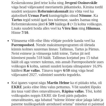
Keskerakonna järel teise koha ning
Jevgeni Ossinovskile
väga head väljavaated meeriametis jätkamiseks. Kirsina tordil
suudeti seejuures
Reformierakonnalt
ära võtta veel ka
ajalooliselt
Urmas Paeti
kuningriigiks olnud
Nõmme
. Ka
Tartus
tegid sotsid igati hea tulemuse, saades Isamaa ning
Reformierakonna järel
6 509
häälega
8
(+3) kohta volikogus.
Lisaks suudeti hoida alles veel ka
Võru
linn
ning
Hiiumaa
.
Hinne
7/10
.
Viimasena võib eilse õhtu võitjate poolele kanda veel ka
Parempoolsed
. Nende maksimumprogramm oli ületada
künnis kolmes suuremas linnas: Tallinnas, Tartus ja Pärnus.
Neist esimese ja viimasega tuldi toime, Tartus jäi neil
künnisest puudu 518 häält. Tallinnas korjatud pea 15 tuhat
häält oli aga veenev tulemus, mis annab Parempoolsetele uues
volikogus
6
kohta, samuti suudeti korjata silmapaistev 16,9%
häältest
Rae vallas
. Tänavu tugev
6/10
ning väga head
väljavaated 2027. valimistel suurteks tegudeks.
Kui iganes vaprat nägu
Martin Helme
ka ei püüaks teha, oli
EKRE
jaoks eilne õhtu valus pettumus. Võit suudeti lõpuks
ära tuua vaid ühes omavalitsuses,
Räpina vallas
. Tõsi, kohti
volikogudes noppis EKRE üle Eesti päris paljudes
omavalitsustes, aga lubatud “tuleme lööme ukse jalaga lahti ja
paneme tuulikuparkide arendused seisma” minekut ei paistnud