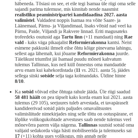
häbeneda. Tõsiasi on see, et eile tegi Isamaa üle riigi oma selle
sajandi parima tulemuse, mis kinnitab nende naasmist
realistliku peaministripartei kandidaadina 2027. aasta
valimistel
. Valdadest noppis Isamaa rea võite Saare- ja
Läänemaal, Pärnu- ja Viljandimaal, lisaks võtsid nad veel ka
Pärnu, Paide, Viljandi ja Rakvere linnad. Eriti magusateks
trofeedeks osutusid aga
Tartu linn
(+11 mandaati) ning
Rae
vald
- kaks väga pikaajalist
Reformierakonna
kantsi. Neist
esimene pakkuski ilmselt eilse õhtu kõige pinevama lahingu,
sellest aga lähemalt, kui jõuame
Reformierakonna
juurde.
Täielikust triumfist jäi Isamaal puudu mõneti kahvatum
tulemus Tallinnas, kus neil küll õnnestus oma mandaatide
arvu enam kui kahekordistada (
11
vs
. 2021. aasta 5), jäädes
sellega siiski
sotside
selja taga kolmandaks. Üldine hinne
8/10
.
Ka
sotsid
võivad eilse õhtuga rahule jääda. Üle riigi saadud
58 481 häält
on pea täpselt kaks korda enam kui 2021. aasta
tulemus (29 105), seejuures tuleb arvestada, et tavapäraselt
kandideerivad sotsid päris paljudes omavalitsustes
valimisliitude nimekirjades ning selle tõttu on ootuspärane, et
lõplike volikogukohtade arvestuses saab nende tulemus veel
mõnevõrra parem välja nägema.
Tallinnas
suutsid sotsid oma
valijaid sedakorda väga hästi mobiliseerida ja tulemuseks sai
17
(+11) kohta uues volikogus, mis annab neile