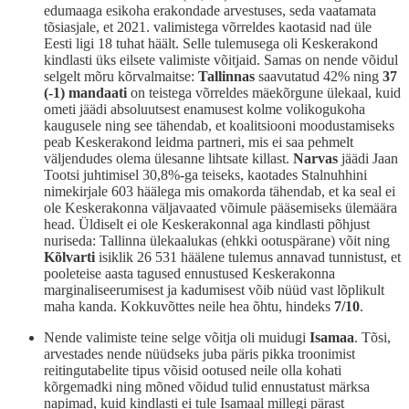
edumaaga esikoha erakondade arvestuses, seda vaatamata
tõsiasjale, et 2021. valimistega võrreldes kaotasid nad üle
Eesti ligi 18 tuhat häält. Selle tulemusega oli Keskerakond
kindlasti üks eilsete valimiste võitjaid. Samas on nende võidul
selgelt mõru kõrvalmaitse:
Tallinnas
saavutatud 42% ning
37
(-1) mandaati
on teistega võrreldes mäekõrgune ülekaal, kuid
ometi jäädi absoluutsest enamusest kolme volikogukoha
kaugusele ning see tähendab, et koalitsiooni moodustamiseks
peab Keskerakond leidma partneri, mis ei saa pehmelt
väljendudes olema ülesanne lihtsate killast.
Narvas
jäädi Jaan
Tootsi juhtimisel 30,8%-ga teiseks, kaotades Stalnuhhini
nimekirjale 603 häälega mis omakorda tähendab, et ka seal ei
ole Keskerakonna väljavaated võimule pääsemiseks ülemäära
head. Üldiselt ei ole Keskerakonnal aga kindlasti põhjust
nuriseda: Tallinna ülekaalukas (ehkki ootuspärane) võit ning
Kõlvarti
isiklik 26 531 häälene tulemus annavad tunnistust, et
pooleteise aasta tagused ennustused Keskerakonna
marginaliseerumisest ja kadumisest võib nüüd vast lõplikult
maha kanda. Kokkuvõttes neile hea õhtu, hindeks
7/10
.
Nende valimiste teine selge võitja oli muidugi
Isamaa
. Tõsi,
arvestades nende nüüdseks juba päris pikka troonimist
reitingutabelite tipus võisid ootused neile olla kohati
kõrgemadki ning mõned võidud tulid ennustatust märksa
napimad, kuid kindlasti ei tule Isamaal millegi pärast