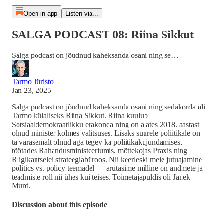
Open in app
Listen via...
SALGA PODCAST 08: Riina Sikkut
Salga podcast on jõudnud kaheksanda osani ning se…
Tarmo Jüristo
Jan 23, 2025
Salga podcast on jõudnud kaheksanda osani ning sedakorda oli
Tarmo külaliseks Riina Sikkut. Riina kuulub
Sotsiaaldemokraatlikku erakonda ning on alates 2018. aastast
olnud minister kolmes valitsuses. Lisaks suurele poliitikale on
ta varasemalt olnud aga tegev ka poliitikakujundamises,
töötades Rahandusministeeriumis, mõttekojas Praxis ning
Riigikantselei strateegiabüroos. Nii keerleski meie jutuajamine
politics vs. policy teemadel — arutasime milline on andmete ja
teadmiste roll nii ühes kui teises. Toimetajapuldis oli Janek
Murd.
Discussion about this episode