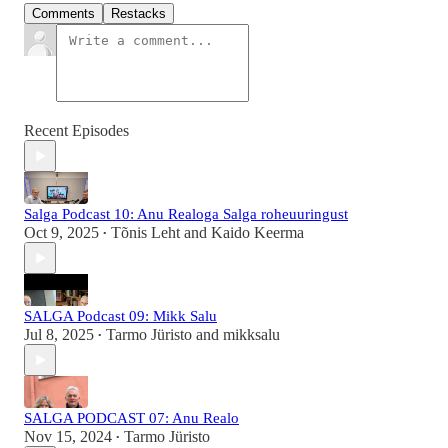
Comments
Restacks
Recent Episodes
Salga Podcast 10: Anu Realoga Salga roheuuringust
Oct 9, 2025
Tõnis Leht
and
Kaido Keerma
•
SALGA Podcast 09: Mikk Salu
Jul 8, 2025
Tarmo Jüristo
and
mikksalu
•
SALGA PODCAST 07: Anu Realo
Nov 15, 2024
Tarmo Jüristo
•