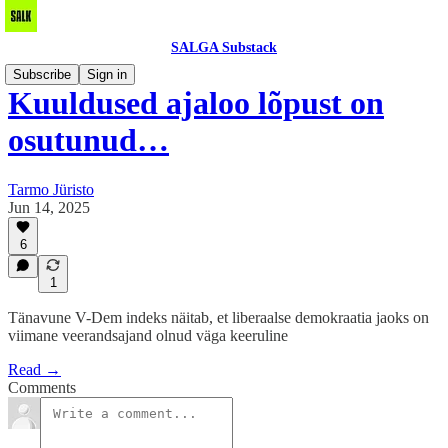
SALGA Substack
Subscribe
Sign in
Kuuldused ajaloo lõpust on
osutunud…
Tarmo Jüristo
Jun 14, 2025
6
1
Tänavune V-Dem indeks näitab, et liberaalse demokraatia jaoks on
viimane veerandsajand olnud väga keeruline
Read →
Comments